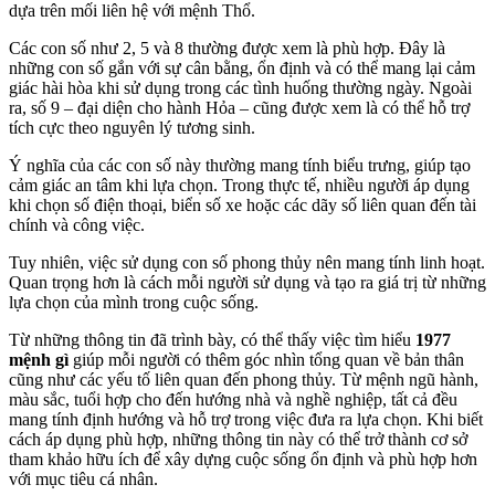
dựa trên mối liên hệ với mệnh Thổ.
Các con số như 2, 5 và 8 thường được xem là phù hợp. Đây là
những con số gắn với sự cân bằng, ổn định và có thể mang lại cảm
giác hài hòa khi sử dụng trong các tình huống thường ngày. Ngoài
ra, số 9 – đại diện cho hành Hỏa – cũng được xem là có thể hỗ trợ
tích cực theo nguyên lý tương sinh.
Ý nghĩa của các con số này thường mang tính biểu trưng, giúp tạo
cảm giác an tâm khi lựa chọn. Trong thực tế, nhiều người áp dụng
khi chọn số điện thoại, biển số xe hoặc các dãy số liên quan đến tài
chính và công việc.
Tuy nhiên, việc sử dụng con số phong thủy nên mang tính linh hoạt.
Quan trọng hơn là cách mỗi người sử dụng và tạo ra giá trị từ những
lựa chọn của mình trong cuộc sống.
Từ những thông tin đã trình bày, có thể thấy việc tìm hiểu
1977
mệnh gì
giúp mỗi người có thêm góc nhìn tổng quan về bản thân
cũng như các yếu tố liên quan đến phong thủy. Từ mệnh ngũ hành,
màu sắc, tuổi hợp cho đến hướng nhà và nghề nghiệp, tất cả đều
mang tính định hướng và hỗ trợ trong việc đưa ra lựa chọn. Khi biết
cách áp dụng phù hợp, những thông tin này có thể trở thành cơ sở
tham khảo hữu ích để xây dựng cuộc sống ổn định và phù hợp hơn
với mục tiêu cá nhân.