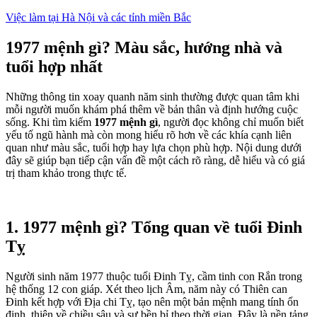
Việc làm tại Hà Nội và các tỉnh miền Bắc
1977 mệnh gì? Màu sắc, hướng nhà và
tuổi hợp nhất
Những thông tin xoay quanh năm sinh thường được quan tâm khi
mỗi người muốn khám phá thêm về bản thân và định hướng cuộc
sống. Khi tìm kiếm
1977 mệnh gì
, người đọc không chỉ muốn biết
yếu tố ngũ hành mà còn mong hiểu rõ hơn về các khía cạnh liên
quan như màu sắc, tuổi hợp hay lựa chọn phù hợp. Nội dung dưới
đây sẽ giúp bạn tiếp cận vấn đề một cách rõ ràng, dễ hiểu và có giá
trị tham khảo trong thực tế.
1. 1977 mệnh gì? Tổng quan về tuổi Đinh
Tỵ
Người sinh năm 1977 thuộc tuổi Đinh Tỵ, cầm tinh con Rắn trong
hệ thống 12 con giáp. Xét theo lịch Âm, năm này có Thiên can
Đinh kết hợp với Địa chi Tỵ, tạo nên một bản mệnh mang tính ổn
định, thiên về chiều sâu và sự bền bỉ theo thời gian. Đây là nền tảng