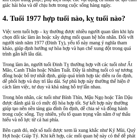
giác hài hòa và dễ chịu hơn trong cuộc sống hàng ngày.
4. Tuổi 1977 hợp tuổi nào, kỵ tuổi nào?
Việc xem tuổi hợp – kỵ thường được nhiều người quan tâm khi lựa
chọn đối tác làm ăn hoặc xây dựng mối quan hệ hôn nhân. Đối với
người sinh năm 1977 (Đinh Tỵ), yếu tố này mang ý nghĩa tham
khảo, giúp định hướng sự hòa hợp và hạn chế xung đột trong quá
trình gắn kết lâu dài.
Trong làm ăn, người tuổi Đinh Tỵ thường hợp với các tuổi như Ất
Mão, Canh Thân hoặc Nhâm Tuất. Đây là những tuổi có sự tương
đồng hoặc bổ trợ nhất định, giúp quá trình hợp tác diễn ra ổn định,
dễ phối hợp và duy trì lâu dài. Sự phù hợp này thường thể hiện ở
cách làm việc, tư duy và khả năng hỗ trợ lẫn nhau.
Trong hôn nhân, các tuổi như Bính Thìn, Mậu Ngọ hoặc Tân Dậu
được đánh giá là có mức độ hòa hợp tốt. Sự kết hợp này thường
giúp tạo nên nền tảng gia đình ổn định, dễ chia sẻ và đồng hành
trong cuộc sống. Tuy nhiên, yếu tố quan trọng vẫn nằm ở sự thấu
hiểu và nỗ lực từ cả hai phía.
Bên cạnh đó, một số tuổi được xem là xung khắc như Kỷ Mùi, Quý
Hợi hoặc Giáp Tý. Khi kết hợp, các mối quan hệ này có thể dễ phát