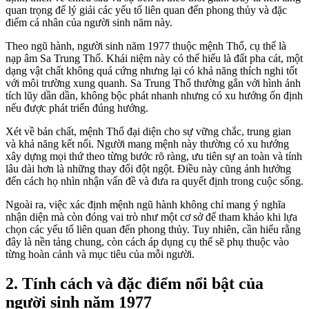
quan trọng để lý giải các yếu tố liên quan đến phong thủy và đặc
điểm cá nhân của người sinh năm này.
Theo ngũ hành, người sinh năm 1977 thuộc mệnh Thổ, cụ thể là
nạp âm Sa Trung Thổ. Khái niệm này có thể hiểu là đất pha cát, một
dạng vật chất không quá cứng nhưng lại có khả năng thích nghi tốt
với môi trường xung quanh. Sa Trung Thổ thường gắn với hình ảnh
tích lũy dần dần, không bộc phát nhanh nhưng có xu hướng ổn định
nếu được phát triển đúng hướng.
Xét về bản chất, mệnh Thổ đại diện cho sự vững chắc, trung gian
và khả năng kết nối. Người mang mệnh này thường có xu hướng
xây dựng mọi thứ theo từng bước rõ ràng, ưu tiên sự an toàn và tính
lâu dài hơn là những thay đổi đột ngột. Điều này cũng ảnh hưởng
đến cách họ nhìn nhận vấn đề và đưa ra quyết định trong cuộc sống.
Ngoài ra, việc xác định mệnh ngũ hành không chỉ mang ý nghĩa
nhận diện mà còn đóng vai trò như một cơ sở để tham khảo khi lựa
chọn các yếu tố liên quan đến phong thủy. Tuy nhiên, cần hiểu rằng
đây là nền tảng chung, còn cách áp dụng cụ thể sẽ phụ thuộc vào
từng hoàn cảnh và mục tiêu của mỗi người.
2. Tính cách và đặc điểm nổi bật của
người sinh năm 1977