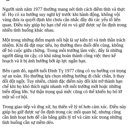
Người sinh năm 1977 thường mang nét tính cách điềm tĩnh và thực
tế. Họ có xu hướng suy nghĩ kỹ trước khi hành động, không vội
vàng đưa ra quyết định khi chưa cân nhắc đầy đủ các yếu tố liên
quan. Điều này giúp họ hạn chế rủi ro và giữ được sự ổn định trong
nhiều tình huống khác nhau.
Một trong những điểm mạnh nổi bật là sự kiên trì và tinh thần trách
nhiệm. Khi đã đặt mục tiêu, họ thường theo đuổi đến cùng, không
dễ bỏ cuộc giữa chừng. Trong môi trường làm việc, đây là những
người đáng tin cậy, có khả năng hoàn thành công việc theo kế
hoạch và ít bị ảnh hưởng bởi áp lực ngắn hạn.
Bên cạnh đó, người tuổi Đinh Tỵ 1977 cũng có xu hướng coi trọng
sự an toàn. Họ thường lựa chọn những hướng đi chắc chắn, ít thay
đổi đột ngột. Tuy nhiên, chính đặc điểm này đôi khi trở thành hạn
chế khi họ khó thích nghi nhanh với môi trường mới hoặc những
biến động lớn. Sự thận trọng quá mức cũng có thể khiến họ bỏ lỡ
một số cơ hội.
Trong giao tiếp và ứng xử, họ thiên về lý trí hơn cảm xúc. Điều này
giúp họ giữ được sự ổn định trong các mối quan hệ, nhưng cũng
cần linh hoạt hơn để cân bằng giữa lý trí và cảm xúc trong những
tình huống cần sự mềm dẻo.