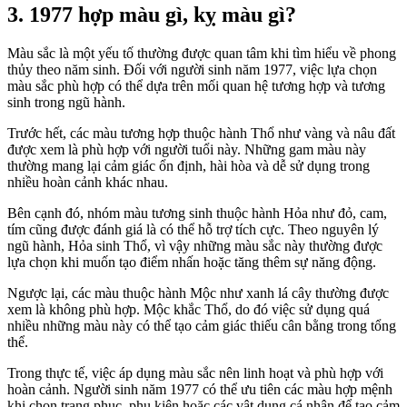
3. 1977 hợp màu gì, kỵ màu gì?
Màu sắc là một yếu tố thường được quan tâm khi tìm hiểu về phong
thủy theo năm sinh. Đối với người sinh năm 1977, việc lựa chọn
màu sắc phù hợp có thể dựa trên mối quan hệ tương hợp và tương
sinh trong ngũ hành.
Trước hết, các màu tương hợp thuộc hành Thổ như vàng và nâu đất
được xem là phù hợp với người tuổi này. Những gam màu này
thường mang lại cảm giác ổn định, hài hòa và dễ sử dụng trong
nhiều hoàn cảnh khác nhau.
Bên cạnh đó, nhóm màu tương sinh thuộc hành Hỏa như đỏ, cam,
tím cũng được đánh giá là có thể hỗ trợ tích cực. Theo nguyên lý
ngũ hành, Hỏa sinh Thổ, vì vậy những màu sắc này thường được
lựa chọn khi muốn tạo điểm nhấn hoặc tăng thêm sự năng động.
Ngược lại, các màu thuộc hành Mộc như xanh lá cây thường được
xem là không phù hợp. Mộc khắc Thổ, do đó việc sử dụng quá
nhiều những màu này có thể tạo cảm giác thiếu cân bằng trong tổng
thể.
Trong thực tế, việc áp dụng màu sắc nên linh hoạt và phù hợp với
hoàn cảnh. Người sinh năm 1977 có thể ưu tiên các màu hợp mệnh
khi chọn trang phục, phụ kiện hoặc các vật dụng cá nhân để tạo cảm