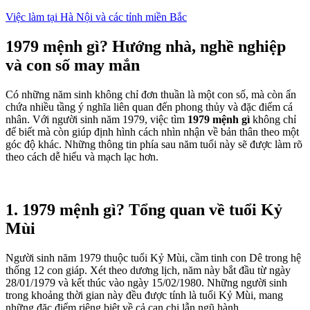
Việc làm tại Hà Nội và các tỉnh miền Bắc
1979 mệnh gì? Hướng nhà, nghề nghiệp
và con số may mắn
Có những năm sinh không chỉ đơn thuần là một con số, mà còn ẩn
chứa nhiều tầng ý nghĩa liên quan đến phong thủy và đặc điểm cá
nhân. Với người sinh năm 1979, việc tìm
1979 mệnh gì
không chỉ
để biết mà còn giúp định hình cách nhìn nhận về bản thân theo một
góc độ khác. Những thông tin phía sau năm tuổi này sẽ được làm rõ
theo cách dễ hiểu và mạch lạc hơn.
1. 1979 mệnh gì? Tổng quan về tuổi Kỷ
Mùi
Người sinh năm 1979 thuộc tuổi Kỷ Mùi, cầm tinh con Dê trong hệ
thống 12 con giáp. Xét theo dương lịch, năm này bắt đầu từ ngày
28/01/1979 và kết thúc vào ngày 15/02/1980. Những người sinh
trong khoảng thời gian này đều được tính là tuổi Kỷ Mùi, mang
những đặc điểm riêng biệt về cả can chi lẫn ngũ hành.