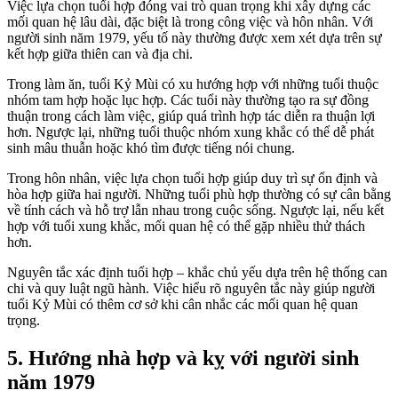
Việc lựa chọn tuổi hợp đóng vai trò quan trọng khi xây dựng các
mối quan hệ lâu dài, đặc biệt là trong công việc và hôn nhân. Với
người sinh năm 1979, yếu tố này thường được xem xét dựa trên sự
kết hợp giữa thiên can và địa chi.
Trong làm ăn, tuổi Kỷ Mùi có xu hướng hợp với những tuổi thuộc
nhóm tam hợp hoặc lục hợp. Các tuổi này thường tạo ra sự đồng
thuận trong cách làm việc, giúp quá trình hợp tác diễn ra thuận lợi
hơn. Ngược lại, những tuổi thuộc nhóm xung khắc có thể dễ phát
sinh mâu thuẫn hoặc khó tìm được tiếng nói chung.
Trong hôn nhân, việc lựa chọn tuổi hợp giúp duy trì sự ổn định và
hòa hợp giữa hai người. Những tuổi phù hợp thường có sự cân bằng
về tính cách và hỗ trợ lẫn nhau trong cuộc sống. Ngược lại, nếu kết
hợp với tuổi xung khắc, mối quan hệ có thể gặp nhiều thử thách
hơn.
Nguyên tắc xác định tuổi hợp – khắc chủ yếu dựa trên hệ thống can
chi và quy luật ngũ hành. Việc hiểu rõ nguyên tắc này giúp người
tuổi Kỷ Mùi có thêm cơ sở khi cân nhắc các mối quan hệ quan
trọng.
5. Hướng nhà hợp và kỵ với người sinh
năm 1979