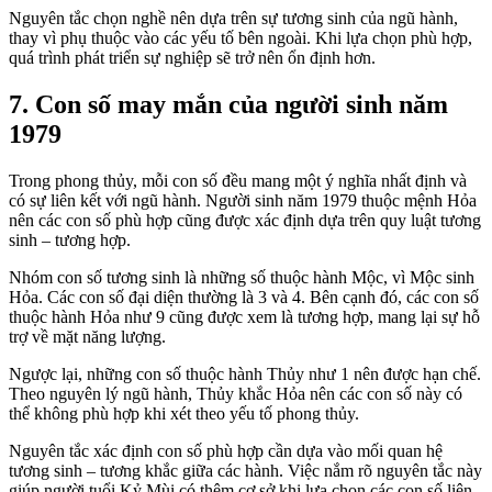
Nguyên tắc chọn nghề nên dựa trên sự tương sinh của ngũ hành,
thay vì phụ thuộc vào các yếu tố bên ngoài. Khi lựa chọn phù hợp,
quá trình phát triển sự nghiệp sẽ trở nên ổn định hơn.
7. Con số may mắn của người sinh năm
1979
Trong phong thủy, mỗi con số đều mang một ý nghĩa nhất định và
có sự liên kết với ngũ hành. Người sinh năm 1979 thuộc mệnh Hỏa
nên các con số phù hợp cũng được xác định dựa trên quy luật tương
sinh – tương hợp.
Nhóm con số tương sinh là những số thuộc hành Mộc, vì Mộc sinh
Hỏa. Các con số đại diện thường là 3 và 4. Bên cạnh đó, các con số
thuộc hành Hỏa như 9 cũng được xem là tương hợp, mang lại sự hỗ
trợ về mặt năng lượng.
Ngược lại, những con số thuộc hành Thủy như 1 nên được hạn chế.
Theo nguyên lý ngũ hành, Thủy khắc Hỏa nên các con số này có
thể không phù hợp khi xét theo yếu tố phong thủy.
Nguyên tắc xác định con số phù hợp cần dựa vào mối quan hệ
tương sinh – tương khắc giữa các hành. Việc nắm rõ nguyên tắc này
giúp người tuổi Kỷ Mùi có thêm cơ sở khi lựa chọn các con số liên