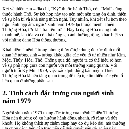
Xét về thiên can – địa chi, “Kỷ” thuộc hành Thổ, còn “Mùi” cũng
thuộc hành Thổ. Sự kết hợp này tạo nên một nền tảng ổn định, thiên
về sự bền bỉ và khả năng thích nghi. Tuy nhiên, khi xét sâu hơn theo
ngũ hành nạp âm, người sinh năm 1979 lại thuộc mệnh Thiên
Thượng Hỏa, tức là “lửa trên trời”. Đây là dạng Hỏa mang tính
mạnh mẽ, lan tỏa và có khả năng tạo ảnh hưởng rộng, khác biệt so
với những dạng Hỏa thông thường.
Khái niệm “mệnh” trong phong thủy được dùng để xác định mối
quan hệ tương sinh – tương khắc giữa các yếu tố tự nhiên như Kim,
Mộc, Thủy, Hỏa, Thổ. Thông qua đó, người ta có thể hiểu rõ hơn
về sự phù hợp giữa con người với môi trường xung quanh. Với
người tuổi Kỷ Mùi 1979, việc xác định đúng bản mệnh Thiên
Thượng Hỏa là nền tảng quan trọng để tiếp tục tìm hiểu các yếu tố
liên quan ở những phần sau.
2. Tính cách đặc trưng của người sinh
năm 1979
Người sinh năm 1979 mang đặc trưng của mệnh Thiên Thượng
Hỏa nên thường có xu hướng hành động nhanh, rõ ràng và dứt
khoát. Họ không thích sự chậm chạp hay do dự kéo dài, mà thường
lựa chọn cách tiếp cận trực tiếp để giải quyết vấn đề. Điều này