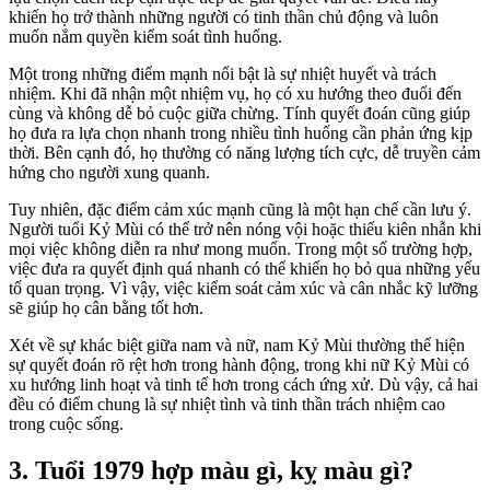
khiến họ trở thành những người có tinh thần chủ động và luôn
muốn nắm quyền kiểm soát tình huống.
Một trong những điểm mạnh nổi bật là sự nhiệt huyết và trách
nhiệm. Khi đã nhận một nhiệm vụ, họ có xu hướng theo đuổi đến
cùng và không dễ bỏ cuộc giữa chừng. Tính quyết đoán cũng giúp
họ đưa ra lựa chọn nhanh trong nhiều tình huống cần phản ứng kịp
thời. Bên cạnh đó, họ thường có năng lượng tích cực, dễ truyền cảm
hứng cho người xung quanh.
Tuy nhiên, đặc điểm cảm xúc mạnh cũng là một hạn chế cần lưu ý.
Người tuổi Kỷ Mùi có thể trở nên nóng vội hoặc thiếu kiên nhẫn khi
mọi việc không diễn ra như mong muốn. Trong một số trường hợp,
việc đưa ra quyết định quá nhanh có thể khiến họ bỏ qua những yếu
tố quan trọng. Vì vậy, việc kiểm soát cảm xúc và cân nhắc kỹ lưỡng
sẽ giúp họ cân bằng tốt hơn.
Xét về sự khác biệt giữa nam và nữ, nam Kỷ Mùi thường thể hiện
sự quyết đoán rõ rệt hơn trong hành động, trong khi nữ Kỷ Mùi có
xu hướng linh hoạt và tinh tế hơn trong cách ứng xử. Dù vậy, cả hai
đều có điểm chung là sự nhiệt tình và tinh thần trách nhiệm cao
trong cuộc sống.
3. Tuổi 1979 hợp màu gì, kỵ màu gì?