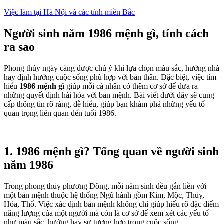
Việc làm tại Hà Nội và các tỉnh miền Bắc
Người sinh năm 1986 mệnh gì, tính cách
ra sao
Phong thủy ngày càng được chú ý khi lựa chọn màu sắc, hướng nhà
hay định hướng cuộc sống phù hợp với bản thân. Đặc biệt, việc tìm
hiểu
1986 mệnh gì
giúp mỗi cá nhân có thêm cơ sở để đưa ra
những quyết định hài hòa với bản mệnh. Bài viết dưới đây sẽ cung
cấp thông tin rõ ràng, dễ hiểu, giúp bạn khám phá những yếu tố
quan trọng liên quan đến tuổi 1986.
1. 1986 mệnh gì? Tổng quan về người sinh
năm 1986
Trong phong thủy phương Đông, mỗi năm sinh đều gắn liền với
một bản mệnh thuộc hệ thống Ngũ hành gồm Kim, Mộc, Thủy,
Hỏa, Thổ. Việc xác định bản mệnh không chỉ giúp hiểu rõ đặc điểm
năng lượng của một người mà còn là cơ sở để xem xét các yếu tố
như màu sắc, hướng hay sự tương hợp trong cuộc sống.