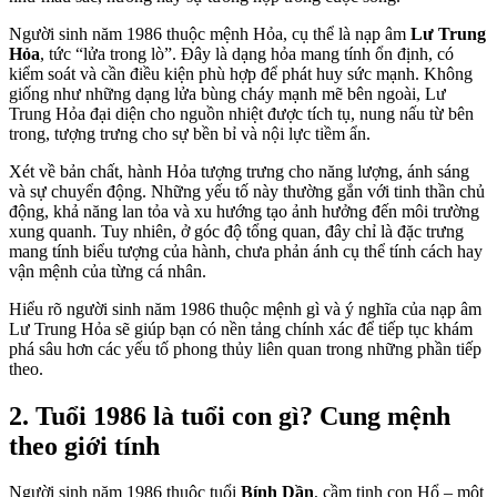
Người sinh năm 1986 thuộc mệnh Hỏa, cụ thể là nạp âm
Lư Trung
Hỏa
, tức “lửa trong lò”. Đây là dạng hỏa mang tính ổn định, có
kiểm soát và cần điều kiện phù hợp để phát huy sức mạnh. Không
giống như những dạng lửa bùng cháy mạnh mẽ bên ngoài, Lư
Trung Hỏa đại diện cho nguồn nhiệt được tích tụ, nung nấu từ bên
trong, tượng trưng cho sự bền bỉ và nội lực tiềm ẩn.
Xét về bản chất, hành Hỏa tượng trưng cho năng lượng, ánh sáng
và sự chuyển động. Những yếu tố này thường gắn với tinh thần chủ
động, khả năng lan tỏa và xu hướng tạo ảnh hưởng đến môi trường
xung quanh. Tuy nhiên, ở góc độ tổng quan, đây chỉ là đặc trưng
mang tính biểu tượng của hành, chưa phản ánh cụ thể tính cách hay
vận mệnh của từng cá nhân.
Hiểu rõ người sinh năm 1986 thuộc mệnh gì và ý nghĩa của nạp âm
Lư Trung Hỏa sẽ giúp bạn có nền tảng chính xác để tiếp tục khám
phá sâu hơn các yếu tố phong thủy liên quan trong những phần tiếp
theo.
2. Tuổi 1986 là tuổi con gì? Cung mệnh
theo giới tính
Người sinh năm 1986 thuộc tuổi
Bính Dần
, cầm tinh con Hổ – một