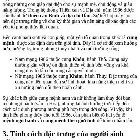
trong những con giáp đại diện cho sự mạnh mẽ, chủ động và giàu
năng lượng. Trong hệ thống Thiên can và Địa chi, năm 1986 được
cấu thành từ
thiên can Bính
và
địa chi Dần
. Sự kết hợp này tạo
nên đặc trưng riêng về chu kỳ thời gian và nền tảng để xác định các
yếu tố phong thủy liên quan.
Bên cạnh năm sinh và con giáp, một yếu tố quan trọng khác là
cung
mệnh
, được xác định dựa trên giới tính. Đây là cơ sở để xem hướng
hợp, hướng kỵ trong phong thủy nhà ở và môi trường sống.
Nam mạng 1986 thuộc cung
Khôn
, hành Thổ. Cung này
thường gắn với sự ổn định, thiên về tính bền vững và khả
năng duy trì lâu dài trong các quyết định.
Nữ mạng 1986 thuộc cung
Khảm
, hành Thủy. Đặc trưng của
cung này liên quan đến sự linh hoạt, khả năng thích nghi và
xu hướng biến đổi theo hoàn cảnh.
Sự khác biệt giữa cung mệnh nam và nữ không làm thay đổi bản
mệnh ngũ hành (vẫn là Hỏa), nhưng lại ảnh hưởng trực tiếp đến
cách xác định phương hướng phù hợp trong đời sống. Vì vậy, khi
tìm hiểu phong thủy cho tuổi 1986, cần phân biệt rõ hai yếu tố:
mệnh ngũ hành
và
cung mệnh theo giới tính
để tránh nhầm lẫn.
3. Tính cách đặc trưng của người sinh