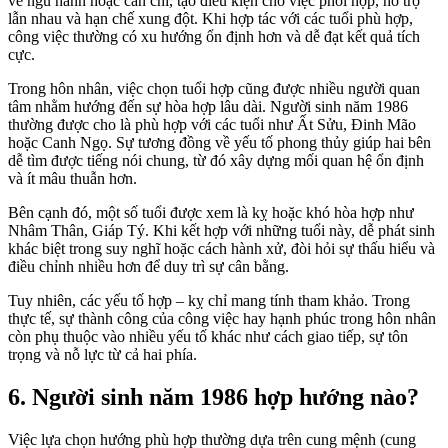
về ngũ hành hoặc can chi, tạo điều kiện cho việc phối hợp, hỗ trợ
lẫn nhau và hạn chế xung đột. Khi hợp tác với các tuổi phù hợp,
công việc thường có xu hướng ổn định hơn và dễ đạt kết quả tích
cực.
Trong hôn nhân, việc chọn tuổi hợp cũng được nhiều người quan
tâm nhằm hướng đến sự hòa hợp lâu dài. Người sinh năm 1986
thường được cho là phù hợp với các tuổi như Ất Sửu, Đinh Mão
hoặc Canh Ngọ. Sự tương đồng về yếu tố phong thủy giúp hai bên
dễ tìm được tiếng nói chung, từ đó xây dựng mối quan hệ ổn định
và ít mâu thuẫn hơn.
Bên cạnh đó, một số tuổi được xem là kỵ hoặc khó hòa hợp như
Nhâm Thân, Giáp Tý. Khi kết hợp với những tuổi này, dễ phát sinh
khác biệt trong suy nghĩ hoặc cách hành xử, đòi hỏi sự thấu hiểu và
điều chỉnh nhiều hơn để duy trì sự cân bằng.
Tuy nhiên, các yếu tố hợp – kỵ chỉ mang tính tham khảo. Trong
thực tế, sự thành công của công việc hay hạnh phúc trong hôn nhân
còn phụ thuộc vào nhiều yếu tố khác như cách giao tiếp, sự tôn
trọng và nỗ lực từ cả hai phía.
6. Người sinh năm 1986 hợp hướng nào?
Việc lựa chọn hướng phù hợp thường dựa trên cung mệnh (cung