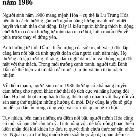
năm 1986
Người sinh năm 1986 mang mệnh Hỏa – cụ thể là Lư Trung Hỏa,
nên tính cách thường gắn với nguồn năng lượng mạnh mẽ, nhiệt
huyết và tinh thần chủ động. Đây là kiểu người không thích bị động
chờ đợi mà có xu hướng tự mình tạo ra cơ hội, luôn muốn tiến về
phía trước thay vì đứng yên.
Ảnh hưởng từ tuổi Dần – biểu tượng của sức mạnh và sự độc lập –
càng làm nổi bật cá tính quyết đoán của người sinh năm này. Họ
thường có lập trường rõ ràng, dám nghĩ dám làm và không ngại đối
mặt với thử thách. Trong môi trường cạnh tranh, người tuổi Bính
Dần dễ thể hiện vai trò dẫn dắt nhờ sự tự tin và tinh thần trách
nhiệm.
Về điểm mạnh, người sinh năm 1986 thường có khả năng truyền
cảm hứng cho người khác nhờ thái độ tích cực và năng lượng dồi
dào. Họ linh hoạt trong hành động, thích nghi nhanh với thay đổi và
sẵn sàng thử nghiệm những hướng đi mới. Đây cũng là yếu tố giúp
họ dễ tạo dấu ấn trong công việc và các mối quan hệ xã hội.
Tuy nhiên, bên cạnh những ưu điểm nổi bật, người mệnh Hỏa cũng
có một số hạn chế cần lưu ý. Tính nóng vội, dễ bốc đồng hoặc thiếu
kiên nhẫn đôi khi khiến họ đưa ra quyết định chưa thực sự cân nhắc
kỹ. Ngoài ra, xu hướng muốn kiểm soát hoặc áp đặt quan điểm cá