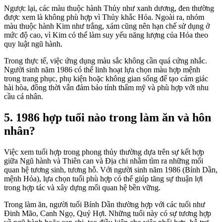
Ngược lại, các màu thuộc hành Thủy như xanh dương, đen thường
được xem là không phù hợp vì Thủy khắc Hỏa. Ngoài ra, nhóm
màu thuộc hành Kim như trắng, xám cũng nên hạn chế sử dụng ở
mức độ cao, vì Kim có thể làm suy yếu năng lượng của Hỏa theo
quy luật ngũ hành.
Trong thực tế, việc ứng dụng màu sắc không cần quá cứng nhắc.
Người sinh năm 1986 có thể linh hoạt lựa chọn màu hợp mệnh
trong trang phục, phụ kiện hoặc không gian sống để tạo cảm giác
hài hòa, đồng thời vẫn đảm bảo tính thẩm mỹ và phù hợp với nhu
cầu cá nhân.
5. 1986 hợp tuổi nào trong làm ăn và hôn
nhân?
Việc xem tuổi hợp trong phong thủy thường dựa trên sự kết hợp
giữa Ngũ hành và Thiên can và Địa chi nhằm tìm ra những mối
quan hệ tương sinh, tương hỗ. Với người sinh năm 1986 (Bính Dần,
mệnh Hỏa), lựa chọn tuổi phù hợp có thể giúp tăng sự thuận lợi
trong hợp tác và xây dựng mối quan hệ bền vững.
Trong làm ăn, người tuổi Bính Dần thường hợp với các tuổi như
Đinh Mão, Canh Ngọ, Quý Hợi. Những tuổi này có sự tương hợp