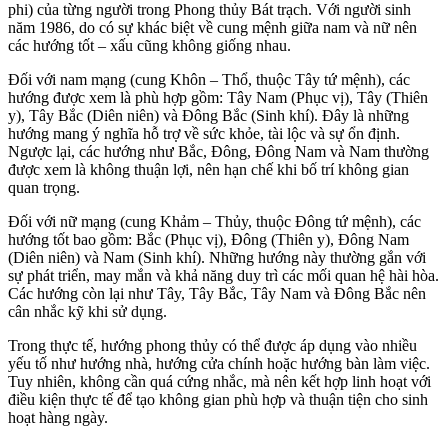
phi) của từng người trong Phong thủy Bát trạch. Với người sinh
năm 1986, do có sự khác biệt về cung mệnh giữa nam và nữ nên
các hướng tốt – xấu cũng không giống nhau.
Đối với nam mạng (cung Khôn – Thổ, thuộc Tây tứ mệnh), các
hướng được xem là phù hợp gồm: Tây Nam (Phục vị), Tây (Thiên
y), Tây Bắc (Diên niên) và Đông Bắc (Sinh khí). Đây là những
hướng mang ý nghĩa hỗ trợ về sức khỏe, tài lộc và sự ổn định.
Ngược lại, các hướng như Bắc, Đông, Đông Nam và Nam thường
được xem là không thuận lợi, nên hạn chế khi bố trí không gian
quan trọng.
Đối với nữ mạng (cung Khảm – Thủy, thuộc Đông tứ mệnh), các
hướng tốt bao gồm: Bắc (Phục vị), Đông (Thiên y), Đông Nam
(Diên niên) và Nam (Sinh khí). Những hướng này thường gắn với
sự phát triển, may mắn và khả năng duy trì các mối quan hệ hài hòa.
Các hướng còn lại như Tây, Tây Bắc, Tây Nam và Đông Bắc nên
cân nhắc kỹ khi sử dụng.
Trong thực tế, hướng phong thủy có thể được áp dụng vào nhiều
yếu tố như hướng nhà, hướng cửa chính hoặc hướng bàn làm việc.
Tuy nhiên, không cần quá cứng nhắc, mà nên kết hợp linh hoạt với
điều kiện thực tế để tạo không gian phù hợp và thuận tiện cho sinh
hoạt hàng ngày.