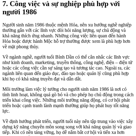
7. Công việc và sự nghiệp phù hợp với
người 1986
Người sinh năm 1986 thuộc mệnh Hỏa, nên xu hướng nghề nghiệp
thường gắn với các lĩnh vực đòi hỏi năng lượng, sự chủ động và
khả năng thích ứng nhanh. Những công việc liên quan đến hành
Hỏa hoặc được hành Mộc hỗ trợ thường được xem là phù hợp hơn
về mặt phong thủy.
Về ngành nghề, người tuổi Bính Dần có thể cân nhắc các lĩnh vực
như kinh doanh, marketing, truyền thông, công nghệ, điện – điện tử
hoặc các công việc cần sự sáng tạo và tương tác cao. Ngoài ra, các
ngành liên quan đến giáo dục, đào tạo hoặc quản lý cũng phù hợp
khi họ có khả năng truyền đạt và dẫn dắt.
Môi trường làm việc lý tưởng cho người sinh năm 1986 là nơi có
tính linh hoạt, không quá gò bó và cho phép họ chủ động trong cách
triển khai công việc. Những môi trường năng động, có cơ hội phát
triển hoặc cạnh tranh lành mạnh thường giúp họ phát huy tốt năng
lực.
Về định hướng phát triển, người tuổi này nên tập trung vào việc xây
dựng kỹ năng chuyên môn song song với khả năng quản lý và giao
tiếp. Khi có nền tảng vững, họ dễ nắm bắt cơ hội và tiến xa hơn