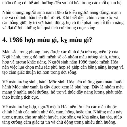
nhân cũng có thể ảnh hưởng đến sự hài hòa trong các mối quan hệ.
Nhìn chung, người sinh năm 1986 là kiểu người năng động, mạnh
mẽ và có tinh thần tiến thủ rõ rệt. Khi biết điều chỉnh cảm xúc và
cân bằng giữa lý trí với hành động, họ có thể phát huy tốt tiềm năng
và đạt được những kết quả tích cực trong cuộc sống.
4. 1986 hợp màu gì, kỵ màu gì?
Màu sắc trong phong thủy được xác định dựa trên nguyên lý của
Ngũ hành, trong đó mỗi mệnh sẽ có nhóm màu tương sinh, tương
hợp và tương khắc riêng. Người sinh năm 1986 thuộc mệnh Hỏa
nên việc lựa chọn màu sắc phù hợp sẽ giúp cân bằng năng lượng và
tạo cảm giác thuận lợi hơn trong đời sống.
Về màu tương sinh, hành Mộc sinh Hỏa nên những gam màu thuộc
hành Mộc như xanh lá cây được xem là phù hợp. Đây là nhóm màu
mang ý nghĩa nuôi dưỡng, hỗ trợ và thúc đẩy năng lượng phát triển
theo hướng tích cực.
Về màu tương hợp, người mệnh Hỏa nên ưu tiên các màu thuộc
chính hành của mình như đỏ, cam, hồng hoặc tím. Những màu này
tượng trưng cho sự nhiệt huyết, sức sống và khả năng lan tỏa, giúp
tăng cường cảm giác tự tin và chủ động trong nhiều tình huống.