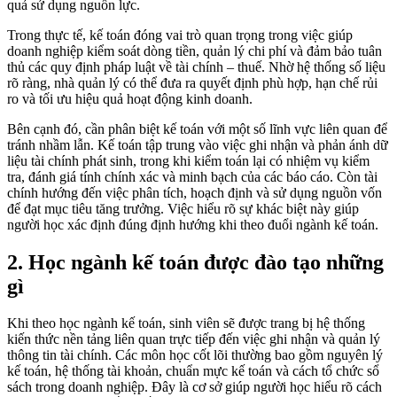
quả sử dụng nguồn lực.
Trong thực tế, kế toán đóng vai trò quan trọng trong việc giúp
doanh nghiệp kiểm soát dòng tiền, quản lý chi phí và đảm bảo tuân
thủ các quy định pháp luật về tài chính – thuế. Nhờ hệ thống số liệu
rõ ràng, nhà quản lý có thể đưa ra quyết định phù hợp, hạn chế rủi
ro và tối ưu hiệu quả hoạt động kinh doanh.
Bên cạnh đó, cần phân biệt kế toán với một số lĩnh vực liên quan để
tránh nhầm lẫn. Kế toán tập trung vào việc ghi nhận và phản ánh dữ
liệu tài chính phát sinh, trong khi kiểm toán lại có nhiệm vụ kiểm
tra, đánh giá tính chính xác và minh bạch của các báo cáo. Còn tài
chính hướng đến việc phân tích, hoạch định và sử dụng nguồn vốn
để đạt mục tiêu tăng trưởng. Việc hiểu rõ sự khác biệt này giúp
người học xác định đúng định hướng khi theo đuổi ngành kế toán.
2. Học ngành kế toán được đào tạo những
gì
Khi theo học ngành kế toán, sinh viên sẽ được trang bị hệ thống
kiến thức nền tảng liên quan trực tiếp đến việc ghi nhận và quản lý
thông tin tài chính. Các môn học cốt lõi thường bao gồm nguyên lý
kế toán, hệ thống tài khoản, chuẩn mực kế toán và cách tổ chức sổ
sách trong doanh nghiệp. Đây là cơ sở giúp người học hiểu rõ cách