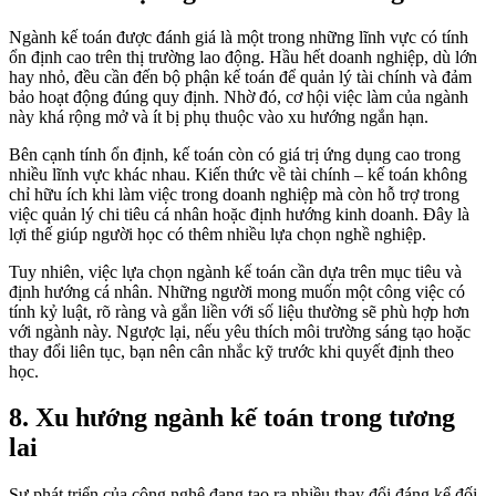
Ngành kế toán được đánh giá là một trong những lĩnh vực có tính
ổn định cao trên thị trường lao động. Hầu hết doanh nghiệp, dù lớn
hay nhỏ, đều cần đến bộ phận kế toán để quản lý tài chính và đảm
bảo hoạt động đúng quy định. Nhờ đó, cơ hội việc làm của ngành
này khá rộng mở và ít bị phụ thuộc vào xu hướng ngắn hạn.
Bên cạnh tính ổn định, kế toán còn có giá trị ứng dụng cao trong
nhiều lĩnh vực khác nhau. Kiến thức về tài chính – kế toán không
chỉ hữu ích khi làm việc trong doanh nghiệp mà còn hỗ trợ trong
việc quản lý chi tiêu cá nhân hoặc định hướng kinh doanh. Đây là
lợi thế giúp người học có thêm nhiều lựa chọn nghề nghiệp.
Tuy nhiên, việc lựa chọn ngành kế toán cần dựa trên mục tiêu và
định hướng cá nhân. Những người mong muốn một công việc có
tính kỷ luật, rõ ràng và gắn liền với số liệu thường sẽ phù hợp hơn
với ngành này. Ngược lại, nếu yêu thích môi trường sáng tạo hoặc
thay đổi liên tục, bạn nên cân nhắc kỹ trước khi quyết định theo
học.
8. Xu hướng ngành kế toán trong tương
lai
Sự phát triển của công nghệ đang tạo ra nhiều thay đổi đáng kể đối