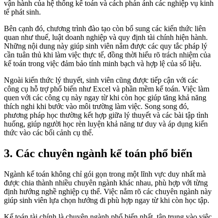
vận hành của hệ thống kế toán và cách phản ánh các nghiệp vụ kinh
tế phát sinh.
Bên cạnh đó, chương trình đào tạo còn bổ sung các kiến thức liên
quan như thuế, luật doanh nghiệp và quy định tài chính hiện hành.
Những nội dung này giúp sinh viên nắm được các quy tắc pháp lý
cần tuân thủ khi làm việc thực tế, đồng thời hiểu rõ trách nhiệm của
kế toán trong việc đảm bảo tính minh bạch và hợp lệ của số liệu.
Ngoài kiến thức lý thuyết, sinh viên cũng được tiếp cận với các
công cụ hỗ trợ phổ biến như Excel và phần mềm kế toán. Việc làm
quen với các công cụ này ngay từ khi còn học giúp tăng khả năng
thích nghi khi bước vào môi trường làm việc. Song song đó,
phương pháp học thường kết hợp giữa lý thuyết và các bài tập tình
huống, giúp người học rèn luyện khả năng tư duy và áp dụng kiến
thức vào các bối cảnh cụ thể.
3. Các chuyên ngành kế toán phổ biến
Ngành kế toán không chỉ gói gọn trong một lĩnh vực duy nhất mà
được chia thành nhiều chuyên ngành khác nhau, phù hợp với từng
định hướng nghề nghiệp cụ thể. Việc nắm rõ các chuyên ngành này
giúp sinh viên lựa chọn hướng đi phù hợp ngay từ khi còn học tập.
Kế toán tài chính là chuyên ngành phổ biến nhất, tập trung vào việc