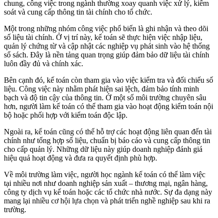
chung, công việc trong ngành thường xoay quanh việc xử lý, kiểm
soát và cung cấp thông tin tài chính cho tổ chức.
Một trong những nhóm công việc phổ biến là ghi nhận và theo dõi
số liệu tài chính. Ở vị trí này, kế toán sẽ thực hiện việc nhập liệu,
quản lý chứng từ và cập nhật các nghiệp vụ phát sinh vào hệ thống
sổ sách. Đây là nền tảng quan trọng giúp đảm bảo dữ liệu tài chính
luôn đầy đủ và chính xác.
Bên cạnh đó, kế toán còn tham gia vào việc kiểm tra và đối chiếu số
liệu. Công việc này nhằm phát hiện sai lệch, đảm bảo tính minh
bạch và độ tin cậy của thông tin. Ở một số môi trường chuyên sâu
hơn, người làm kế toán có thể tham gia vào hoạt động kiểm toán nội
bộ hoặc phối hợp với kiểm toán độc lập.
Ngoài ra, kế toán cũng có thể hỗ trợ các hoạt động liên quan đến tài
chính như tổng hợp số liệu, chuẩn bị báo cáo và cung cấp thông tin
cho cấp quản lý. Những dữ liệu này giúp doanh nghiệp đánh giá
hiệu quả hoạt động và đưa ra quyết định phù hợp.
Về môi trường làm việc, người học ngành kế toán có thể làm việc
tại nhiều nơi như doanh nghiệp sản xuất – thương mại, ngân hàng,
công ty dịch vụ kế toán hoặc các tổ chức nhà nước. Sự đa dạng này
mang lại nhiều cơ hội lựa chọn và phát triển nghề nghiệp sau khi ra
trường.