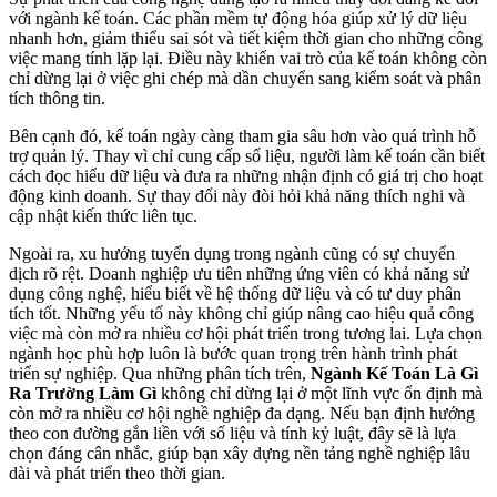
với ngành kế toán. Các phần mềm tự động hóa giúp xử lý dữ liệu
nhanh hơn, giảm thiểu sai sót và tiết kiệm thời gian cho những công
việc mang tính lặp lại. Điều này khiến vai trò của kế toán không còn
chỉ dừng lại ở việc ghi chép mà dần chuyển sang kiểm soát và phân
tích thông tin.
Bên cạnh đó, kế toán ngày càng tham gia sâu hơn vào quá trình hỗ
trợ quản lý. Thay vì chỉ cung cấp số liệu, người làm kế toán cần biết
cách đọc hiểu dữ liệu và đưa ra những nhận định có giá trị cho hoạt
động kinh doanh. Sự thay đổi này đòi hỏi khả năng thích nghi và
cập nhật kiến thức liên tục.
Ngoài ra, xu hướng tuyển dụng trong ngành cũng có sự chuyển
dịch rõ rệt. Doanh nghiệp ưu tiên những ứng viên có khả năng sử
dụng công nghệ, hiểu biết về hệ thống dữ liệu và có tư duy phân
tích tốt. Những yếu tố này không chỉ giúp nâng cao hiệu quả công
việc mà còn mở ra nhiều cơ hội phát triển trong tương lai. Lựa chọn
ngành học phù hợp luôn là bước quan trọng trên hành trình phát
triển sự nghiệp. Qua những phân tích trên,
Ngành Kế Toán Là Gì
Ra Trường Làm Gì
không chỉ dừng lại ở một lĩnh vực ổn định mà
còn mở ra nhiều cơ hội nghề nghiệp đa dạng. Nếu bạn định hướng
theo con đường gắn liền với số liệu và tính kỷ luật, đây sẽ là lựa
chọn đáng cân nhắc, giúp bạn xây dựng nền tảng nghề nghiệp lâu
dài và phát triển theo thời gian.